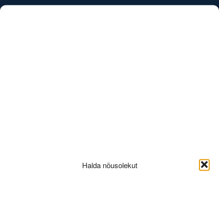
/
EST
ENG
Uudised
Halda nõusolekut
Maserati Pressiesitlus
18.04.2024