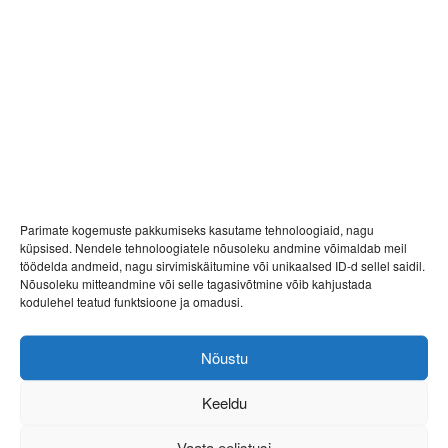
24.06.2024
Parimate kogemuste pakkumiseks kasutame tehnoloogiaid, nagu
küpsised. Nendele tehnoloogiatele nõusoleku andmine võimaldab meil
töödelda andmeid, nagu sirvimiskäitumine või unikaalsed ID-d sellel saidil.
Nõusoleku mitteandmine või selle tagasivõtmine võib kahjustada
kodulehel teatud funktsioone ja omadusi.
Nõustu
Keeldu
Vaata eelistusi