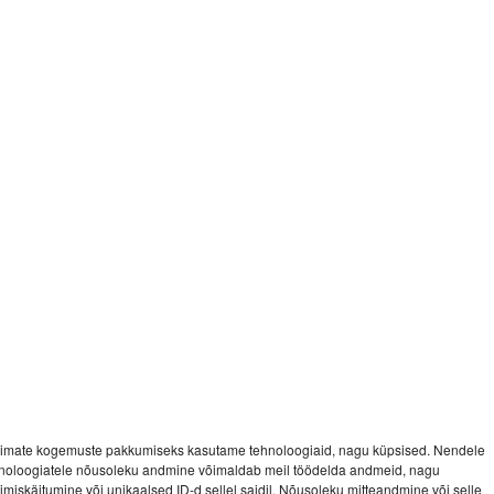
imate kogemuste pakkumiseks kasutame tehnoloogiaid, nagu küpsised. Nendele
noloogiatele nõusoleku andmine võimaldab meil töödelda andmeid, nagu
vimiskäitumine või unikaalsed ID-d sellel saidil. Nõusoleku mitteandmine või selle