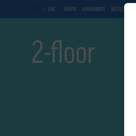
EST
/
ENG
BÜROO
KAUBANDUS
HOTELL
UU
2-floor