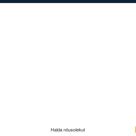
DISED
KONTAKT
Halda nõusolekut