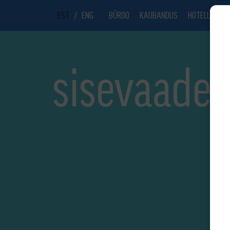
EST
/
ENG
BÜROO
KAUBANDUS
HOTELL
UU
sisevaade-