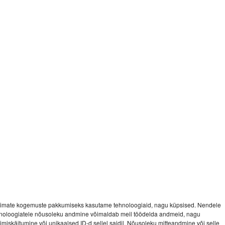
imate kogemuste pakkumiseks kasutame tehnoloogiaid, nagu küpsised. Nendele
noloogiatele nõusoleku andmine võimaldab meil töödelda andmeid, nagu
vimiskäitumine või unikaalsed ID-d sellel saidil. Nõusoleku mitteandmine või selle