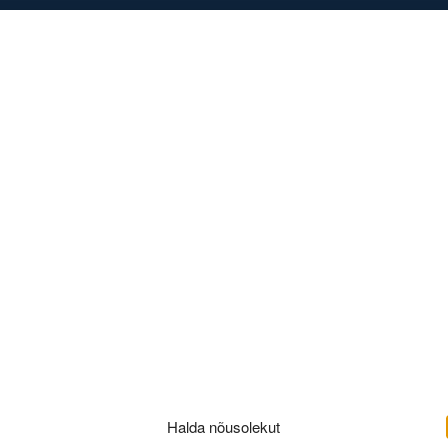
DISED
KONTAKT
1
Halda nõusolekut