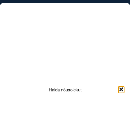
/
EST
ENG
5B-3korrus
Halda nõusolekut