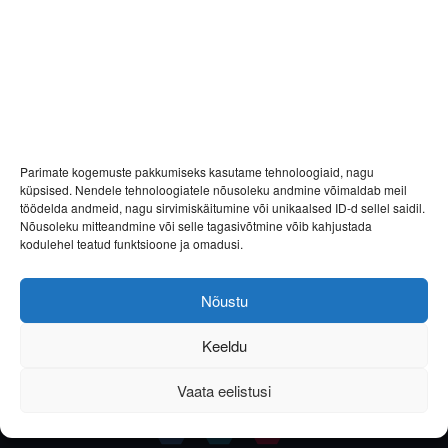
Parimate kogemuste pakkumiseks kasutame tehnoloogiaid, nagu
küpsised. Nendele tehnoloogiatele nõusoleku andmine võimaldab meil
töödelda andmeid, nagu sirvimiskäitumine või unikaalsed ID-d sellel saidil.
Nõusoleku mitteandmine või selle tagasivõtmine võib kahjustada
kodulehel teatud funktsioone ja omadusi.
Nõustu
Keeldu
Vaata eelistusi
Helista
E-post