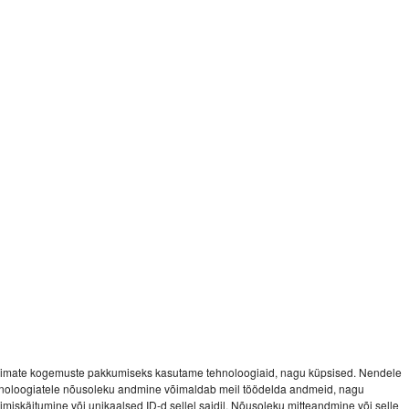
imate kogemuste pakkumiseks kasutame tehnoloogiaid, nagu küpsised. Nendele
noloogiatele nõusoleku andmine võimaldab meil töödelda andmeid, nagu
vimiskäitumine või unikaalsed ID-d sellel saidil. Nõusoleku mitteandmine või selle