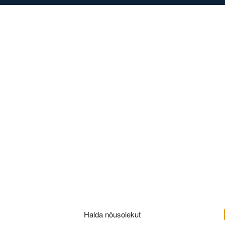
DISED
KONTAKT
dium_IN_0004
Halda nõusolekut