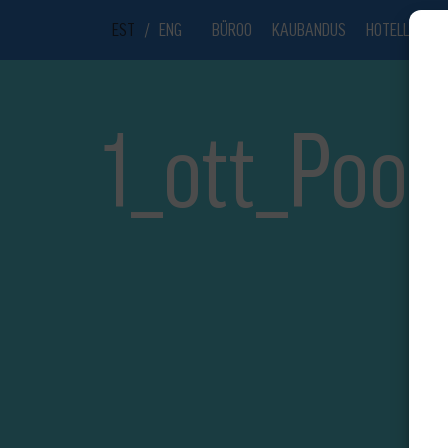
EST
/
ENG
BÜROO
KAUBANDUS
HOTELL
UU
1_ott_Poo