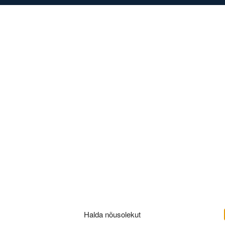
DISED
KONTAKT
Halda nõusolekut