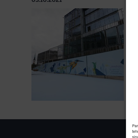
05.10.2021
Par
teh
sir