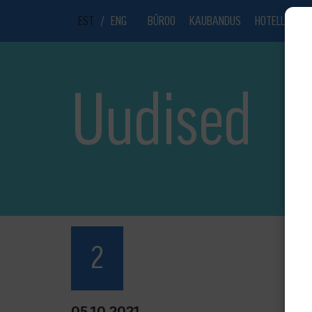
EST
/
ENG
BÜROO
KAUBANDUS
HOTELL
UU
Uudised
2