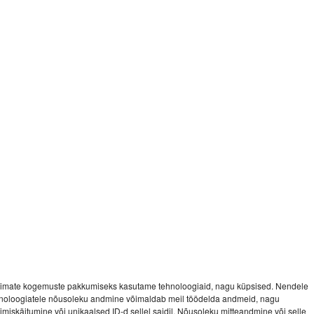
imate kogemuste pakkumiseks kasutame tehnoloogiaid, nagu küpsised. Nendele
noloogiatele nõusoleku andmine võimaldab meil töödelda andmeid, nagu
vimiskäitumine või unikaalsed ID-d sellel saidil. Nõusoleku mitteandmine või selle