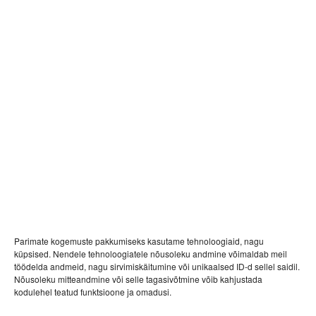
Parimate kogemuste pakkumiseks kasutame tehnoloogiaid, nagu
küpsised. Nendele tehnoloogiatele nõusoleku andmine võimaldab meil
töödelda andmeid, nagu sirvimiskäitumine või unikaalsed ID-d sellel saidil.
Nõusoleku mitteandmine või selle tagasivõtmine võib kahjustada
kodulehel teatud funktsioone ja omadusi.