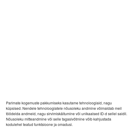
mereäärne ettevõtlus- ja vabaajaveetmise piirkond.
Porto Franco arendusse investeeritakse 160 miljonit
eurot. Porto Franco kaubandus- ja
2
toitlustuspindade maht on ca 35 000 m
,
2
bürookeskuse maht ca 31 700 m
ning maa-aluses
autoparklas on 1250 parkimiskohta. Porto Franco
aktsionärid on Eesti kapitalil põhinevad ettevõtted.
Porto Franco juhtkonnal on pikaajaline
rahvusvaheline kogemus büroo- ja
kaubanduspindade arendamisel.
Parimate kogemuste pakkumiseks kasutame tehnoloogiaid, nagu
küpsised. Nendele tehnoloogiatele nõusoleku andmine võimaldab meil
töödelda andmeid, nagu sirvimiskäitumine või unikaalsed ID-d sellel saidil.
Nõusoleku mitteandmine või selle tagasivõtmine võib kahjustada
kodulehel teatud funktsioone ja omadusi.