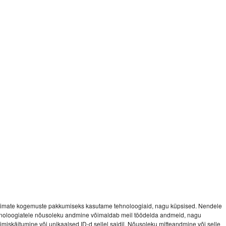
imate kogemuste pakkumiseks kasutame tehnoloogiaid, nagu küpsised. Nendele
noloogiatele nõusoleku andmine võimaldab meil töödelda andmeid, nagu
vimiskäitumine või unikaalsed ID-d sellel saidil. Nõusoleku mitteandmine või selle