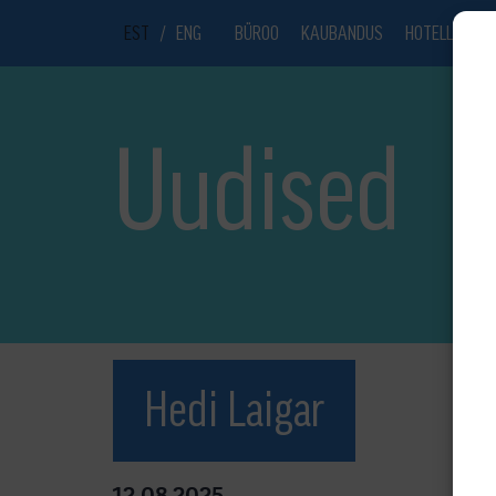
EST
/
ENG
BÜROO
KAUBANDUS
HOTELL
UU
Uudised
Hedi Laigar