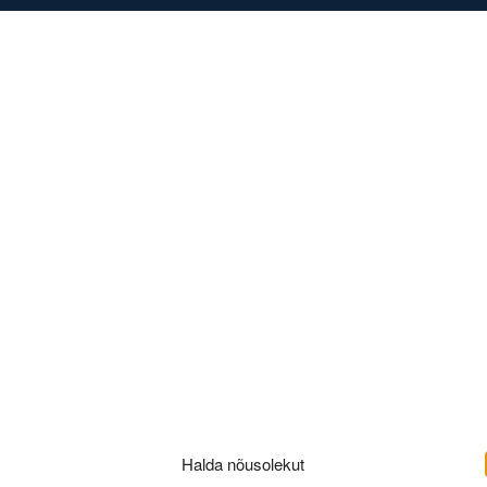
DISED
KONTAKT
Halda nõusolekut