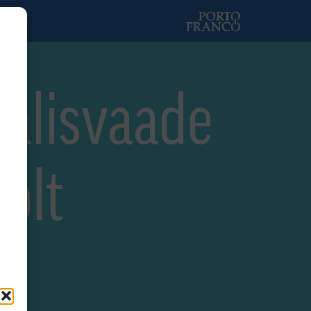
välisvaade
olt