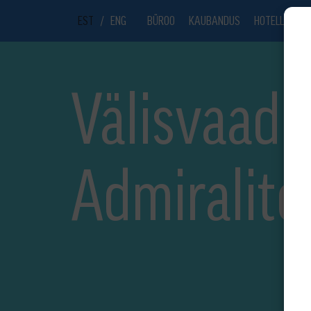
EST
/
ENG
BÜROO
KAUBANDUS
HOTELL
UU
Välisvaade
Admiralite