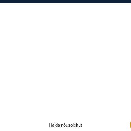
DISED
KONTAKT
 41_III hoone 
edi basseini po
Halda nõusolekut