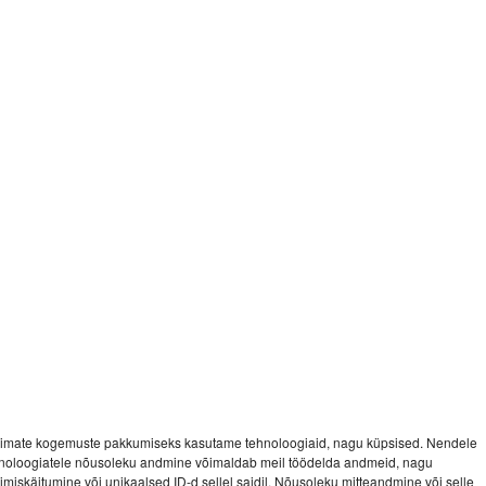
imate kogemuste pakkumiseks kasutame tehnoloogiaid, nagu küpsised. Nendele
noloogiatele nõusoleku andmine võimaldab meil töödelda andmeid, nagu
vimiskäitumine või unikaalsed ID-d sellel saidil. Nõusoleku mitteandmine või selle