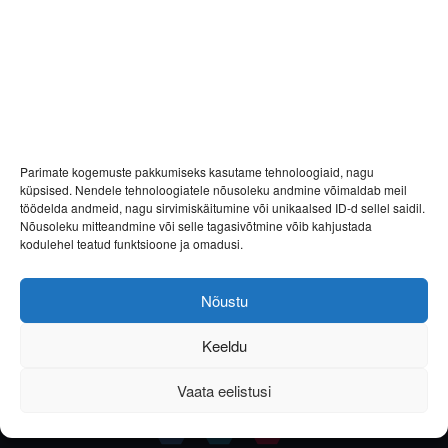
Parimate kogemuste pakkumiseks kasutame tehnoloogiaid, nagu
küpsised. Nendele tehnoloogiatele nõusoleku andmine võimaldab meil
töödelda andmeid, nagu sirvimiskäitumine või unikaalsed ID-d sellel saidil.
Nõusoleku mitteandmine või selle tagasivõtmine võib kahjustada
kodulehel teatud funktsioone ja omadusi.
Nõustu
Keeldu
Vaata eelistusi
Helista
E-post