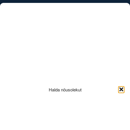
/
EST
ENG
Uudised
Halda nõusolekut
MC-144
22.09.2025